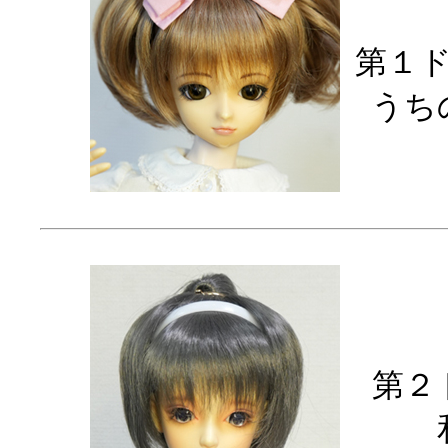
第１
うち
第２